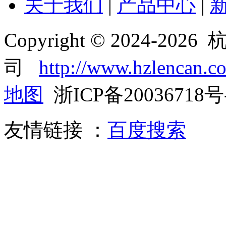
关于我们
|
产品中心
|
Copyright © 2024-
司
http://www.hzlencan.c
地图
浙ICP备20036718号
友情链接 ：
百度搜索