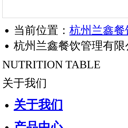
当前位置：
杭州兰鑫餐
杭州兰鑫餐饮管理有限
NUTRITION TABLE
关于我们
关于我们
产品中心