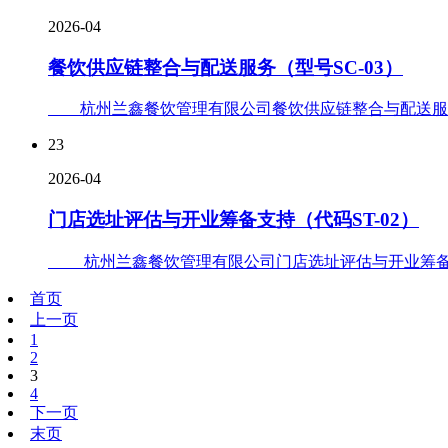
2026-04
餐饮供应链整合与配送服务（型号SC-03）
杭州兰鑫餐饮管理有限公司餐饮供应链整合与配送服务（型
23
2026-04
门店选址评估与开业筹备支持（代码ST-02）
杭州兰鑫餐饮管理有限公司门店选址评估与开业筹备支持服
首页
上一页
1
2
3
4
下一页
末页