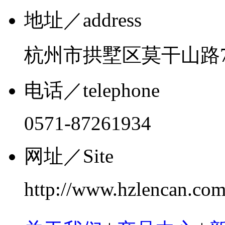
地址
／address
杭州市拱墅区莫干山路7
电话
／telephone
0571-87261934
网址
／Site
http://www.hzlencan.co