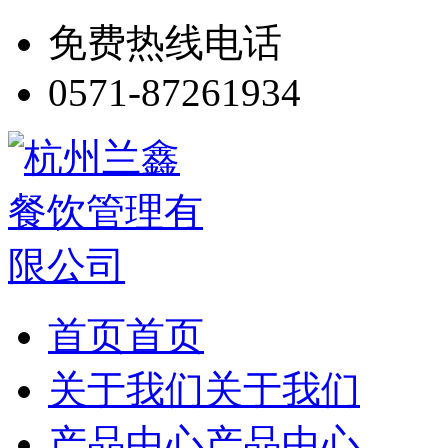
免费热线电话
0571-87261934
首页
首页
关于我们
关于我们
产品中心
产品中心