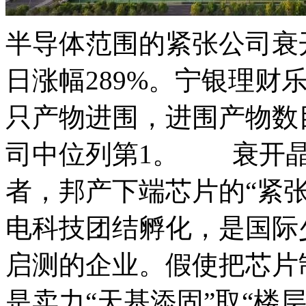
半导体范围的紧张公司衰开
日涨幅289%。宁银理财
只产物进围，进围产物数
司中位列第1。 衰开晶
者，邦产下端芯片的“紧
电科技团结孵化，是国际
启测的企业。假使把芯片
是卖力“天基添固”取“