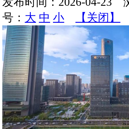
发布时间：
2026-04-23
浏
号：
大
中
小
【关闭】