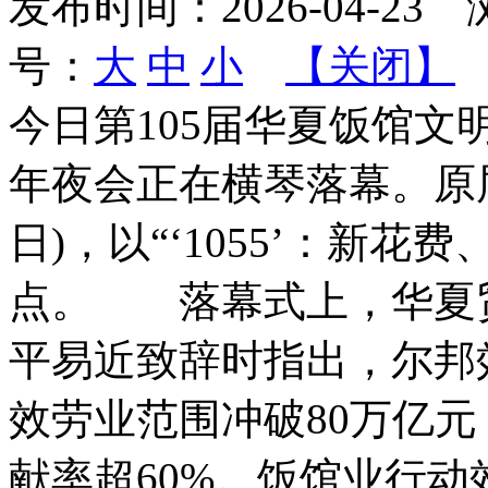
发布时间：
2026-04-23
浏
号：
大
中
小
【关闭】
今日第105届华夏饭馆文
年夜会正在横琴落幕。原届
日)，以“‘1055’：新
点。 落幕式上，华夏
平易近致辞时指出，尔邦效
效劳业范围冲破80万亿
献率超60%。饭馆业行