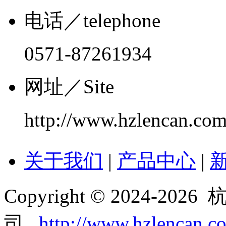
电话
／telephone
0571-87261934
网址
／Site
http://www.hzlencan.co
关于我们
|
产品中心
|
Copyright © 2024-
司
http://www.hzlencan.c